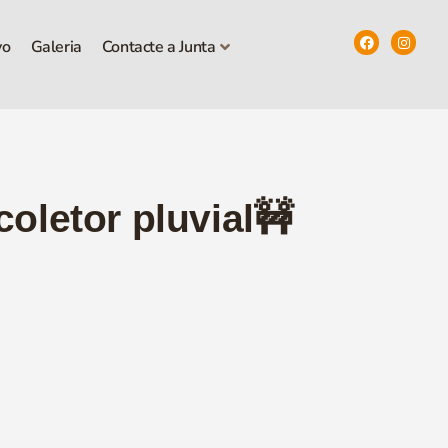
vo
Galeria
Contacte a Junta
oletor pluvial🚧