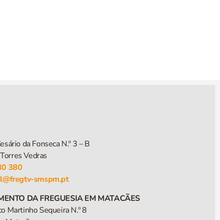
esário da Fonseca N.º 3 – B
Torres Vedras
30 380
al@fregtv-smspm.pt
MENTO DA FREGUESIA EM MATACÃES
co Martinho Sequeira N.º 8