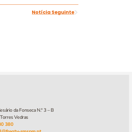
Notícia Seguinte
esário da Fonseca N.º 3 – B
Torres Vedras
30 380
al@fregtv-smspm.pt