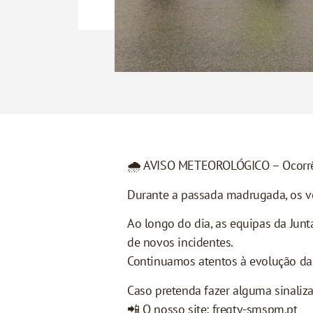
🌧️ AVISO METEOROLÓGICO – Ocorrê
Durante a passada madrugada, os ve
Ao longo do dia, as equipas da Junt
de novos incidentes.
Continuamos atentos à evolução das
Caso pretenda fazer alguma sinalizaç
📲 O nosso site: fregtv-smspm.pt