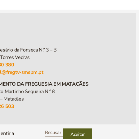
esário da Fonseca N.º 3 – B
Torres Vedras
30 380
al@fregtv-smspm.pt
MENTO DA FREGUESIA EM MATACÃES
co Martinho Sequeira N.º 8
– Matacães
26 503
Recusar
entir a
Aceitar