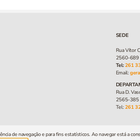
SEDE
Rua Vítor C
2560-689 
Tel:
261 3
Email:
ger
DEPARTA
Rua D. Vas
2565-385 
Tel:
261 3
ência de navegação e para fins estatísticos. Ao navegar está a cons