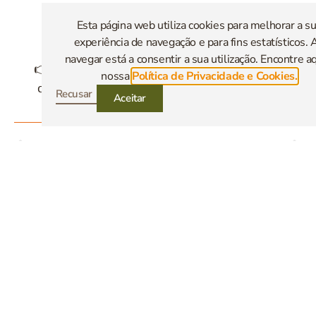
Venha apoiar a cultura e desfrutar do nosso
Esta página web utiliza cookies para melhorar a s
património. Contamos consigo! 🤝
experiência de navegação e para fins estatísticos. 
navegar está a consentir a sua utilização. Encontre aq
👉 Consulte o cartaz para conhecer o programa
nossa
Política de Privacidade e Cookies.
completo e as restantes atividades do festival.
Recusar
Aceitar
Notícia Anterior
Notícia Seguinte
VER TODAS AS NOTÍCIAS
PARTILHAR: